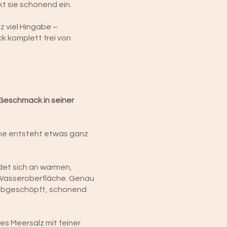
kt sie schonend ein.
z viel Hingabe –
k komplett frei von
 Geschmack in seiner
ne entsteht etwas ganz
.
ldet sich an warmen,
r Wasseroberfläche. Genau
 abgeschöpft, schonend
es Meersalz mit feiner