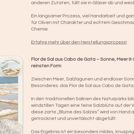
anderen Zutaten, füllt sie in Gläser ab und wec
Ein langsamer Prozess, viel Handarbeit und gan
für Oliven mit Charakter und echtem Geschmac
Chemie.
Erfahre mehr über den Herstellungsprozess!
Flor de Sal aus Cabo de Gata – Sonne, Meer &
reinsten Form
Zwischen Meer, Salzlagunen und endloser Son
Besonderes: das Flor de Sal aus Cabo de Gata
In den traditionellen Salinen des Naturparks bi
windstillen Tagen eine feine Salzblüte auf de
diese zarte „Blume des Salzes“ wird von Hand
getrocknet und unverfälscht abgefüllt.
Das Ergebnis ist ein besonders mildes, knusprig