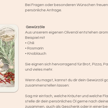
Bei Fragen oder besonderen Wünschen freuen w
persönliche Anfrage.
Gewürzöle
Aus unserem eigenen Olivenöl entstehen arom
Beispiel mit
• Chili
• Rosmarin
• Knoblauch
Sie eignen sich hervorragend für Brot, Pizza, Pa
und vieles mehr.
Wenn du magst, kannst du dir dein Gewürzöl gan
zusammenstellen lassen:
Sag mir einfach, welche Kräuter und welche Fla
stelle dir dein persönliches Öl gerne nach dein
zusammen, auch als Geschenk oder in einer b