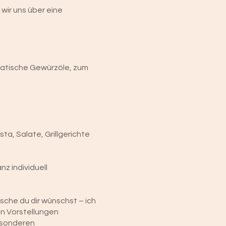
ir uns über eine
atische Gewürzöle, zum
sta, Salate, Grillgerichte
z individuell
sche du dir wünschst – ich
en Vorstellungen
esonderen