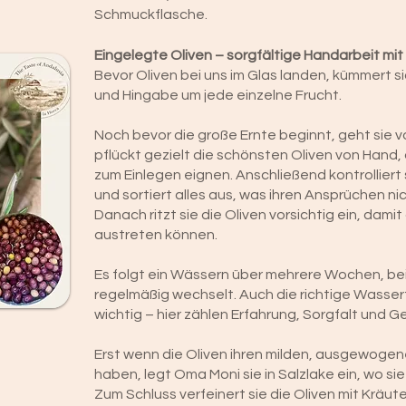
Schmuckflasche.
Eingelegte Oliven – sorgfältige Handarbeit mit
Bevor Oliven bei uns im Glas landen, kümmert si
und Hingabe um jede einzelne Frucht.
Noch bevor die große Ernte beginnt, geht sie
pflückt gezielt die schönsten Oliven von Hand,
zum Einlegen eignen. Anschließend kontrolliert 
und sortiert alles aus, was ihren Ansprüchen ni
Danach ritzt sie die Oliven vorsichtig ein, damit
austreten können.
Es folgt ein Wässern über mehrere Wochen, be
regelmäßig wechselt. Auch die richtige Wasser
wichtig – hier zählen Erfahrung, Sorgfalt und Ge
Erst wenn die Oliven ihren milden, ausgewog
haben, legt Oma Moni sie in Salzlake ein, wo sie
Zum Schluss verfeinert sie die Oliven mit Kräu