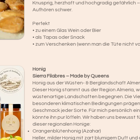
Knusprig, herzhaft und hochgradig gefährlich –
Aufhören schwer.
Perfekt
• zu einem Glas Wein oder Bier
• als Tapas oder Snack
• zum Verschenken (wenn man die Tüte nicht vorh
Honig
Sierra Filabres – Made by Queens
Honig aus der Wüsten- & Berglandschaft Almer
Dieser Honig stammt aus der Region Almería, 
wüstenartige Landschaften begegnen. Die Vielf
besonderen klimatischen Bedingungen prägen
Geschmack jeder Sorte. Für mich persönlich ei
könnte ihn pur löffeln. Wir haben uns bewusst 
dieser regionalen Honige:
Orangenblütenhonig (Azahar)
Heller, milder Honig mit zart blumigem Duft un