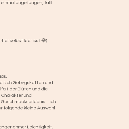
 einmal angefangen, fällt
er selbst leer isst 😄)
ías.
wo sich Gebirgsketten und
alt der Blüten und die
 Charakter und
n Geschmackserlebnis – ich
für folgende kleine Auswahl
d angenehmer Leichtigkeit.