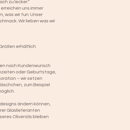
ch zu lecker.“
 erreichen uns immer
, was wir tun: Unser
schmack. Wir lieben was wir
Größen erhältlich:
ungen nach Kundenwunsch
chzeiten oder Geburtstage,
oration – wir setzen
läschchen, zum Beispiel
öglich.
-designs ändern können,
rer Glaslieferanten
seres Olivenöls bleiben