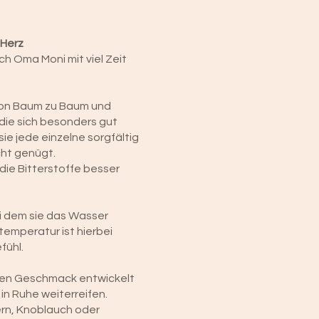
 Herz
ch Oma Moni mit viel Zeit
 von Baum zu Baum und
 die sich besonders gut
sie jede einzelne sorgfältig
cht genügt.
 die Bitterstoffe besser
i dem sie das Wasser
temperatur ist hierbei
fühl.
enen Geschmack entwickelt
 in Ruhe weiterreifen.
tern, Knoblauch oder