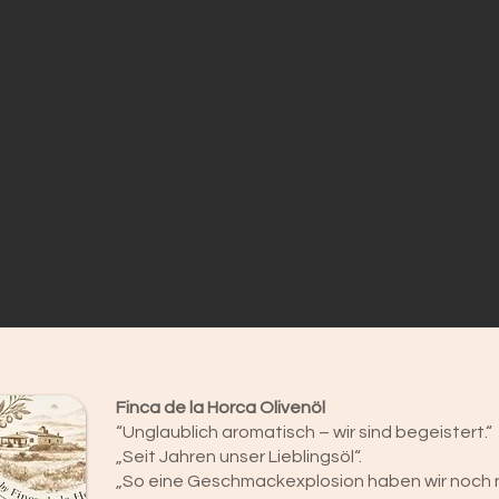
Finca de la Horca Olivenöl
“Unglaublich aromatisch – wir sind begeistert.“
„Seit Jahren unser Lieblingsöl“.
„So eine Geschmackexplosion haben wir noch ni