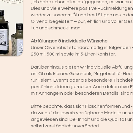
„Ich habe schon alles aufgegessen, es war einfa
Dies und viele weitere positive Rückmeldungen
wieder zu unserem Öl und bestätigen uns in dem
Olivenöl begeistert – pur, ehrlich und voller Ge
tun und schmeckt man.
Abfüllungen & individuelle Wünsche
Unser Olivenöl ist standardmäßig in folgenden 
250 ml, 500 ml sowie im 5-Liter-Kanister.
Darüber hinaus bieten wir individuelle Abfüll
an. Ob als kleines Geschenk, Mitgebsel für Ho
für Feiern, Events oder als besondere Tischdek
persönliche Ideen gerne um. Auch dekorative F
mit Anhängern oder besonderen Details, sind m
Bitte beachte, dass sich Flaschenformen und 
da wir auf die jeweils verfügbaren Modelle unse
angewiesen sind. Der Inhalt und die Qualität un
selbstverständlich unverändert.