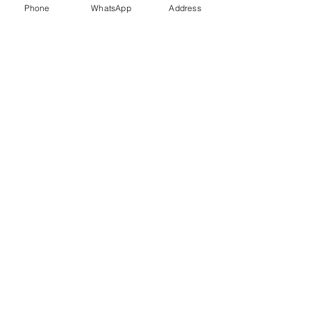
Phone
WhatsApp
Address
Familie Böhm
Finca de la Horca, 12
04270 Sorbas, Almería,
Spanien
+34 642 50 74 59
Follow us